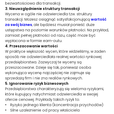
bezwartościowa dla transakcji.
3. Nieuwzględnienie struktury transakcji
Wycena w ogóle nie odzwierciedla tzw. struktury
transakcji. Możesz osiągnąć satysfakcjonującą
wartość
za swój biznes
, ale będziesz musiał ponieść duże
ustępstwa na poziomie warunków płatności. Na przykład,
zamiast pełnej płatności od razu, część może być
wypłacona w formie earn-outu.
4. Przeszacowanie wartości
W praktyce większość wycen, które widzieliśmy, w żaden
sposób nie odzwierciedlała realnej wartości rynkowej
przedsiębiorstwa. Zazwyczaj te wyceny są
przeszacowane. Dzieje się tak, ponieważ osoba
wykonująca wycenę najczęściej nie zajmuje się
sprzedażą firm i nie zna realiów rynkowych.
5. Ignorowanie ryzyk biznesowych
Przedsiębiorstwa charakteryzują się wieloma ryzykami,
które kupujący natychmiast odzwierciedla w swojej
ofercie cenowej. Przykłady takich ryzyk to:
Ryzyko jednego klienta (koncentracja przychodów)
Silne uzależnienie od pracy właściciela