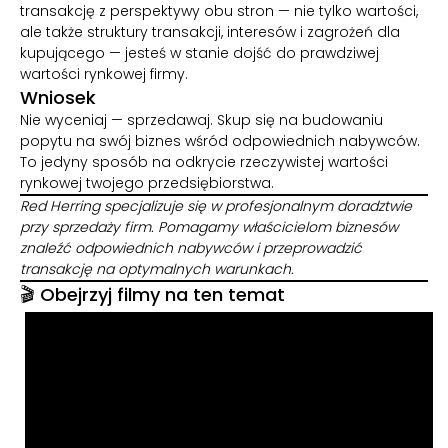
transakcję z perspektywy obu stron — nie tylko wartości,
ale także struktury transakcji, interesów i zagrożeń dla
49 pytań opracowane przez doradców M&A
kupującego — jesteś w stanie dojść do prawdziwej
wartości rynkowej firmy.
Zidentyfikuj red flagi zanim zaczniesz
Wniosek
sprzedawać
Nie wyceniaj — sprzedawaj. Skup się na budowaniu
popytu na swój biznes wśród odpowiednich nabywców.
Wynik i rekomendacje otrzymasz od razu
To jedyny sposób na odkrycie rzeczywistej wartości
rynkowej twojego przedsiębiorstwa.
Red Herring specjalizuje się w profesjonalnym doradztwie
przy sprzedaży firm. Pomagamy właścicielom biznesów
znaleźć odpowiednich nabywców i przeprowadzić
transakcję na optymalnych warunkach.
🎬 Obejrzyj filmy na ten temat
14
90+
50%
LAT DOŚWIADCZENIA
PROJEKTÓW M&A
MIĘDZYNARODOWYCH