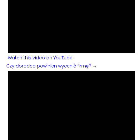
Watch this video on YouTube
.
Czy doradca powinien wycenić firmę? →