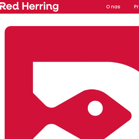
O nas
P