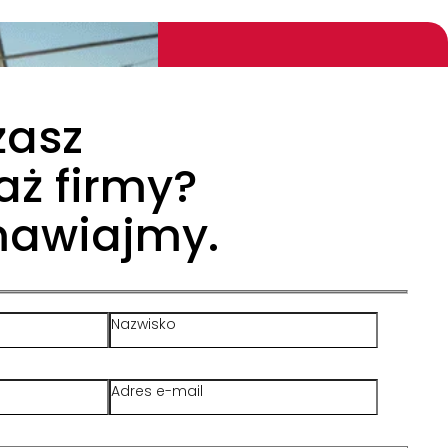
żasz
aż firmy?
mawiajmy.
Nazwisko
Adres e-mail
lność