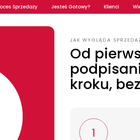
roces Sprzedaży
Jesteś Gotowy?
Klienci
Wi
JAK WYGLĄDA SPRZEDAŻ
Od pierw
podpisan
kroku, be