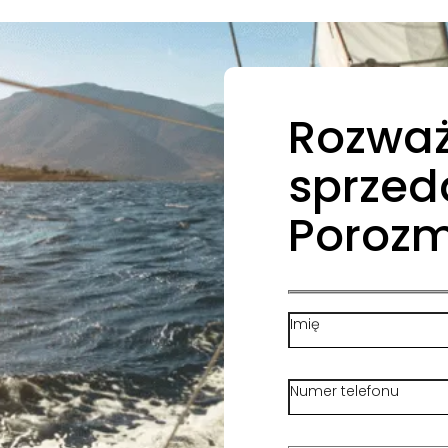
Rozwa
sprzed
Poroz
Imię
Numer telefonu
Opisz krótko swoją działa