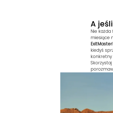
A jeśl
Nie każda 
miesiące 
ExitMaster
kiedyś spr
konkretny
Skorzysta
porozmaw