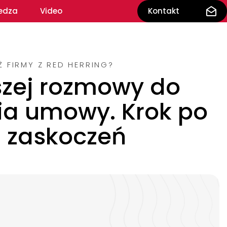
edza
Video
Kontakt
 FIRMY Z RED HERRING?
szej rozmowy do
ia umowy. Krok po
z zaskoczeń