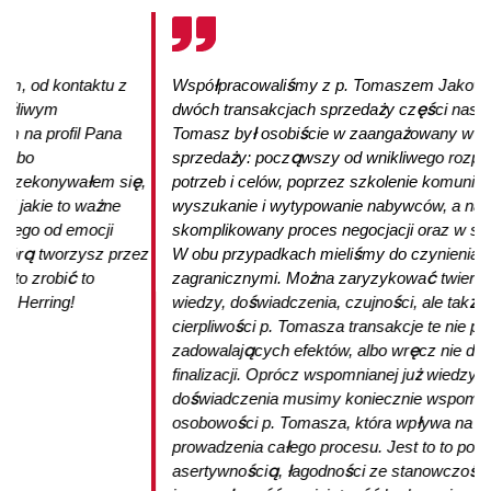
m, od kontaktu z
Współpracowaliśmy z p. Tomaszem Jakowie
śliwym
dwóch transakcjach sprzedaży części naszeg
 na profil Pana
Tomasz był osobiście w zaangażowany w cał
, bo
sprzedaży: począwszy od wnikliwego rozpoz
przekonywałem się,
potrzeb i celów, poprzez szkolenie komunikac
i jakie to ważne
wyszukanie i wytypowanie nabywców, a nastę
nego od emocji
skomplikowany proces negocjacji oraz w sam
tórą tworzysz przez
W obu przypadkach mieliśmy do czynienia z 
rto zrobić to
zagranicznymi. Można zaryzykować twierdzen
d Herring!
wiedzy, doświadczenia, czujności, ale także s
cierpliwości p. Tomasza transakcje te nie prz
zadowalających efektów, albo wręcz nie docz
finalizacji. Oprócz wspomnianej już wiedzy i
doświadczenia musimy koniecznie wspomnie
osobowości p. Tomasza, która wpływa na je
prowadzenia całego procesu. Jest to to połąc
asertywnością, łagodności ze stanowczością