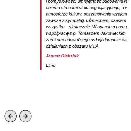
i pomysłowość, umiejętność budowania relac
obiema stronami stołu negocjacyjnego, a wsz
atmosferze kultury, poszanowania wzajemnych
zawsze z sympatią, uśmiechem, czasem żar
wszystko – skutecznie. W oparciu o naszą 
współpracę z p. Tomaszem Jakowieckim mo
zarekomendować jego usługi doradcze we ws
działaniach z obszaru M&A.
Janusz Oleksiuk
Elmo