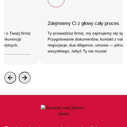
Zdejmiemy Ci z głowy cały proces
y o Twoją firmę
Ty prowadzisz firmę, my zajmujemy się sprz
onkurencję
Przygotowanie dokumentów, kontakt z nabyw
chętnych,
negocjacje, due diligence, umowa — pilnuje
wszystkiego, żebyś Ty nie musiał.
49 pytań opracowane przez doradców M&A