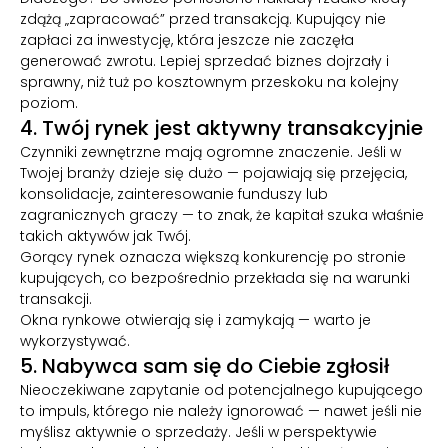
×
Czy Twoja firma jest gotowa na
zdążą „zapracować” przed transakcją. Kupujący nie
sprzedaż?
zapłaci za inwestycję, która jeszcze nie zaczęła
generować zwrotu. Lepiej sprzedać biznes dojrzały i
Ocena Gotowości Transakcyjnej — bezpłatnie, w
sprawny, niż tuż po kosztownym przeskoku na kolejny
8 minut
poziom.
4. Twój rynek jest aktywny transakcyjnie
Czynniki zewnętrzne mają ogromne znaczenie. Jeśli w
49 pytań opracowane przez doradców M&A
Twojej branży dzieje się dużo — pojawiają się przejęcia,
konsolidacje, zainteresowanie funduszy lub
zagranicznych graczy — to znak, że kapitał szuka właśnie
Zidentyfikuj red flagi zanim zaczniesz
takich aktywów jak Twój.
sprzedawać
Gorący rynek oznacza większą konkurencję po stronie
kupujących, co bezpośrednio przekłada się na warunki
Wynik i rekomendacje otrzymasz od razu
transakcji.
Okna rynkowe otwierają się i zamykają — warto je
wykorzystywać.
5. Nabywca sam się do Ciebie zgłosił
Sprawdź gotowość firmy →
Nieoczekiwane zapytanie od potencjalnego kupującego
to impuls, którego nie należy ignorować — nawet jeśli nie
Nie teraz
myślisz aktywnie o sprzedaży. Jeśli w perspektywie