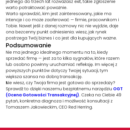
jednego do trzech lat rozważasz exit, takie zgłoszenie
warto potraktować poważnie.
14
90+
50%
Warto sprawdzić, kim jest zainteresowany, jakie ma
LAT DOŚWIADCZENIA
PROJEKTÓW M&A
MIĘDZYNARODOWYCH
intencje i co może zaoferować — firmie, pracownikom i
Tobie. Nawet jeśli z danej rozmowy nic nie wyjdzie, daje
ona bezcenny punkt odniesienia: wiesz, jak rynek
postrzega Twój biznes i co jest dla kupujących ważne.
Podsumowanie
Nie ma jednego idealnego momentu na to, kiedy
sprzedać firmę — jest za to kilka sygnałów, które razem
lub osobno powinny uruchamiać refleksję. Im więcej z
powyższych punktów dotyczy Twojej sytuacji, tym
większa szansa na dobrą transakcję.
Nie wiesz, czy Twoja firma jest gotowa do sprzedaży?
Sprawdź to dzięki naszemu bezpłatnemu narzędziu
OGT
(Ocena Gotowości Transakcyjnej)
. Czeka na Ciebie 49
pytań, konkretna diagnoza i możliwość konsultacji z
Tomaszem Jakowieckim, CEO Red Herring.