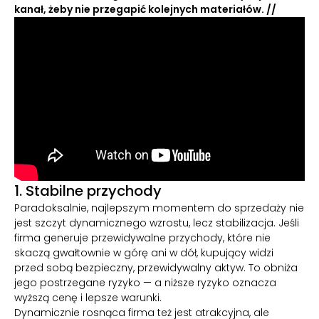
kanał, żeby nie przegapić kolejnych materiałów. //
1. Stabilne przychody
Paradoksalnie, najlepszym momentem do sprzedaży nie
jest szczyt dynamicznego wzrostu, lecz stabilizacja. Jeśli
firma generuje przewidywalne przychody, które nie
skaczą gwałtownie w górę ani w dół, kupujący widzi
przed sobą bezpieczny, przewidywalny aktyw. To obniża
jego postrzegane ryzyko — a niższe ryzyko oznacza
wyższą cenę i lepsze warunki.
Dynamicznie rosnąca firma też jest atrakcyjna, ale