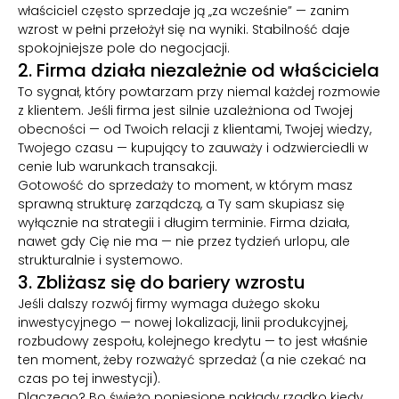
właściciel często sprzedaje ją „za wcześnie” — zanim
wzrost w pełni przełożył się na wyniki. Stabilność daje
spokojniejsze pole do negocjacji.
2. Firma działa niezależnie od właściciela
To sygnał, który powtarzam przy niemal każdej rozmowie
z klientem. Jeśli firma jest silnie uzależniona od Twojej
obecności — od Twoich relacji z klientami, Twojej wiedzy,
Twojego czasu — kupujący to zauważy i odzwierciedli w
cenie lub warunkach transakcji.
Gotowość do sprzedaży to moment, w którym masz
sprawną strukturę zarządczą, a Ty sam skupiasz się
wyłącznie na strategii i długim terminie. Firma działa,
nawet gdy Cię nie ma — nie przez tydzień urlopu, ale
strukturalnie i systemowo.
3. Zbliżasz się do bariery wzrostu
Jeśli dalszy rozwój firmy wymaga dużego skoku
inwestycyjnego — nowej lokalizacji, linii produkcyjnej,
rozbudowy zespołu, kolejnego kredytu — to jest właśnie
ten moment, żeby rozważyć sprzedaż (a nie czekać na
czas po tej inwestycji).
Dlaczego? Bo świeżo poniesione nakłady rzadko kiedy